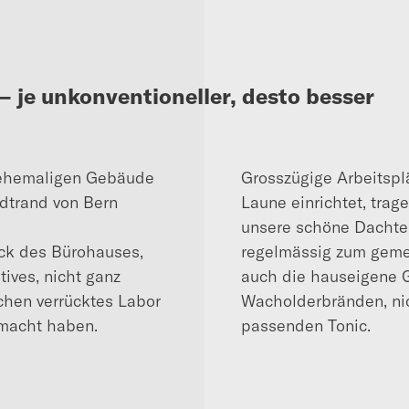
 je unkonventioneller, desto besser
m ehemaligen Gebäude
Grosszügige Arbeitsplä
adtrand von Bern
Laune einrichtet, tra
unsere schöne Dachte
ock des Bürohauses,
regelmässig zum geme
tives, nicht ganz
auch die hauseigene G
chen verrücktes Labor
Wacholderbränden, nic
emacht haben.
passenden Tonic.